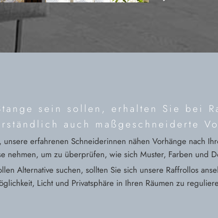
Stange sein sollen, erhalten Sie bei 
erständlich auch maßgeschneiderte V
e, unsere erfahrenen Schneiderinnen nähen Vorhänge nach Ihr
se nehmen, um zu überprüfen, wie sich Muster, Farben und 
llen Alternative suchen, sollten Sie sich unsere Raffrollos a
glichkeit, Licht und Privatsphäre in Ihren Räumen zu regulier