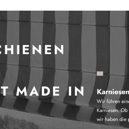
HIENEN
–
T MADE IN
Karniese
Wir führen ei
Karniesen. Ob 
wir haben die