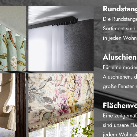
Rundstan
Die Rundstang
Sortiment sind 
in jeden Wohn
Aluschie
Für eine moder
Aluschienen, d
große Fenster 
Flächenv
Eine zeitgemäß
sind unsere Fl
jedem Wohnsti