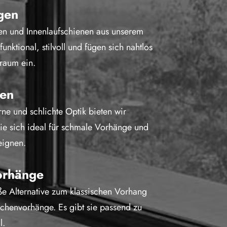
gen
en und Innenlaufschienen aus unserem
funktional, stilvoll und fügen sich nahtlos
raum ein.
nen
ne und schlichte Optik bieten wir
ie sich ideal für schmale Vorhänge und
eignen.
orhänge
e Alternative zum klassischen Vorhang
ächenvorhänge. Es gibt sie passend zu
l.