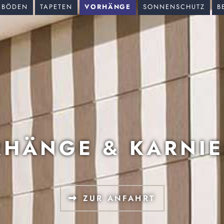
BÖDEN
TAPETEN
VORHÄNGE
SONNENSCHUTZ
B
HÄNGE & KARNI
ZUR ANFAHRT