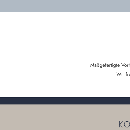
Maßgefertigte Vorh
Wir fr
K