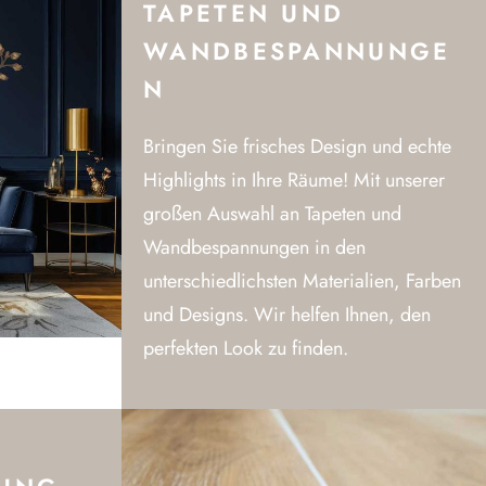
TAPETEN UND
WANDBESPANNUNGE
N
Bringen Sie frisches Design und echte
Highlights in Ihre Räume! Mit unserer
großen Auswahl an Tapeten und
Wandbespannungen in den
unterschiedlichsten Materialien, Farben
und Designs. Wir helfen Ihnen, den
perfekten Look zu finden.