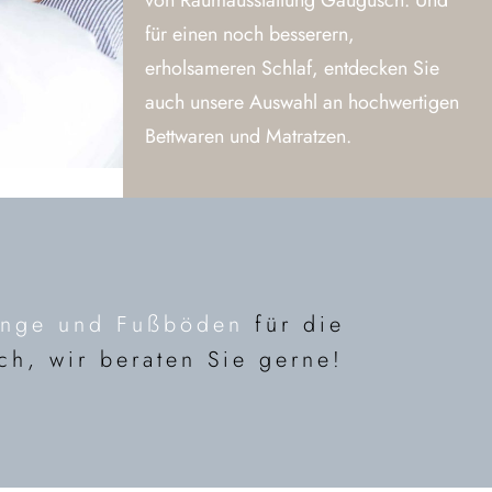
von Raumausstattung Gaugusch. Und
für einen noch besserern,
erholsameren Schlaf, entdecken Sie
auch unsere Auswahl an hochwertigen
Bettwaren und Matratzen.
änge und Fußböden
für die
ch, wir beraten Sie gerne!