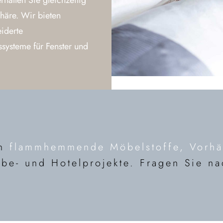
halten Sie gleichzeitig
phäre. Wir bieten
iderte
ssysteme für Fenster und
en
flammhemmende Möbelstoffe, Vorh
be- und Hotelprojekte. Fragen Sie na