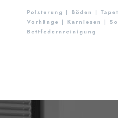
Polsterung | Böden | Tape
Vorhänge | Karniesen | S
Bettfedernreinigung