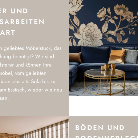
ER UND
SARBEITEN
 ART
n geliebtes Möbelstück, das
chung benötigt? Wir sind
lsterer und können Ihre
rmöbel, vom geliebten
über das alte Sofa bis zu
am Esstisch, wieder wie neu
sen.
BÖDEN UND