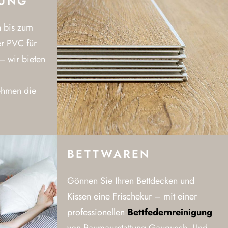
UNG
n bis zum
er PVC für
– wir bieten
ehmen die
BETTWAREN
Gönnen Sie Ihren Bettdecken und
Kissen eine Frischekur – mit einer
professionellen
Bettfedernreinigung