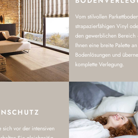
BODENVERLEG
Vom stilvollen Parkettbode
strapazierfähigen Vinyl od
den gewerblichen Bereich 
Ihnen eine breite Palette an
Bodenlösungen und übern
komplette Verlegung.
NSCHUTZ
 sich vor der intensiven