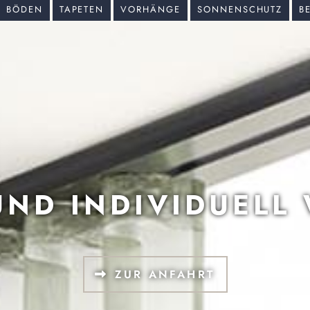
BÖDEN
TAPETEN
VORHÄNGE
SONNENSCHUTZ
B
UND INDIVIDUELL
ZUR ANFAHRT