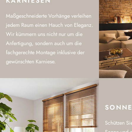
KARNIESEN
Maßgeschneiderte Vorhänge verleihen
jedem Raum einen Hauch von Eleganz.
Wir kümmern uns nicht nur um die
Anfertigung, sondern auch um die
fachgerechte Montage inklusive der
gewünschten Karniese.
SONNE
Schützen Sie